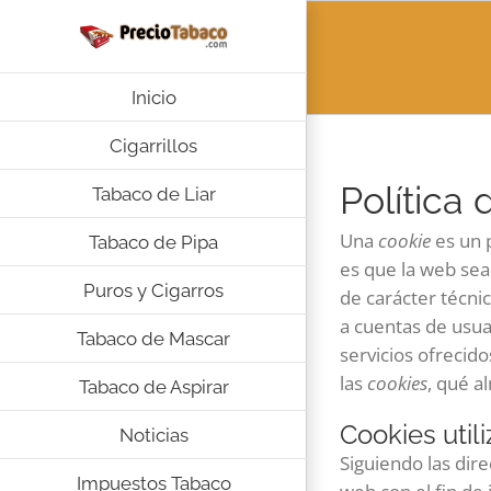
Saltar
al
contenido
Inicio
Cigarrillos
Política
Tabaco de Liar
Una
cookie
es un 
Tabaco de Pipa
es que la web sea
Puros y Cigarros
de carácter técni
a cuentas de usuar
Tabaco de Mascar
servicios ofrecid
las
cookies
, qué a
Tabaco de Aspirar
Cookies util
Noticias
Siguiendo las dir
Impuestos Tabaco