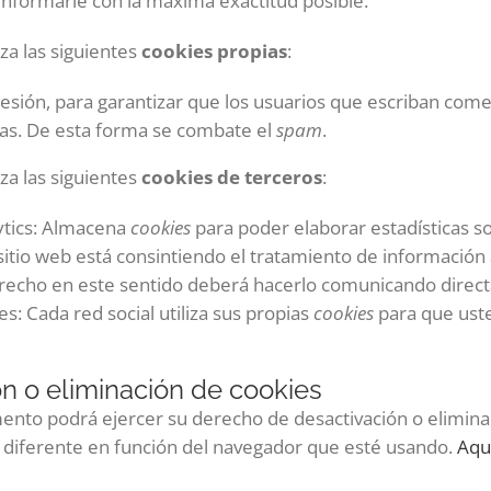
 informarle con la máxima exactitud posible.
iza las siguientes
cookies propias
:
esión, para garantizar que los usuarios que escriban come
as. De esta forma se combate el
spam
.
iza las siguientes
cookies de terceros
:
ytics: Almacena
cookies
para poder elaborar estadísticas so
e sitio web está consintiendo el tratamiento de información 
erecho en este sentido deberá hacerlo comunicando direc
s: Cada red social utiliza sus propias
cookies
para que uste
n o eliminación de cookies
nto podrá ejercer su derecho de desactivación o eliminaci
 diferente en función del navegador que esté usando.
Aqu