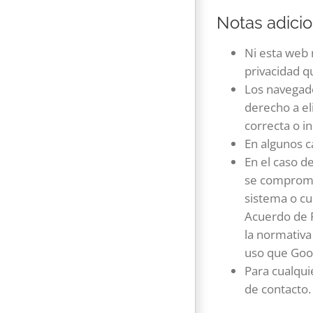
Notas adici
Ni esta web 
privacidad q
Los navegad
derecho a el
correcta o i
En algunos c
En el caso d
se compromet
sistema o cu
Acuerdo de P
la normativa
uso que Goog
Para cualqui
de contacto.