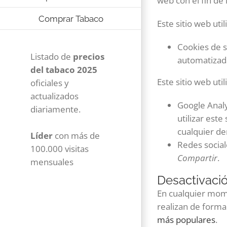
web con el fin de
Comprar Tabaco
Este sitio web util
Cookies de s
Listado de
precios
automatizad
del tabaco 2025
Este sitio web util
oficiales y
actualizados
Google Anal
diariamente.
utilizar est
cualquier d
Líder
con más de
Redes sociale
100.000 visitas
Compartir
.
mensuales
Desactivació
En cualquier mome
realizan de forma
más populares
.