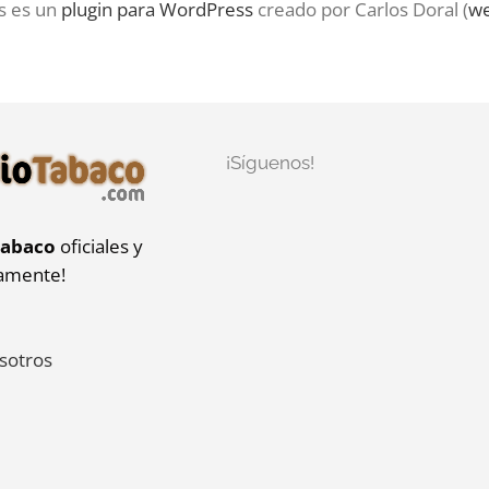
s es un
plugin para WordPress
creado por Carlos Doral (
we
¡Síguenos!
tabaco
oficiales y
iamente!
sotros