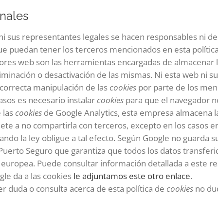
onales
ni sus representantes legales se hacen responsables ni del 
ue puedan tener los terceros mencionados en esta polític
ores web son las herramientas encargadas de almacenar 
iminación o desactivación de las mismas. Ni esta web ni s
ncorrecta manipulación de las
cookies
por parte de los men
asos es necesario instalar
cookies
para que el navegador no
e las
cookies
de Google Analytics, esta empresa almacena 
e a no compartirla con terceros, excepto en los casos en
ando la ley obligue a tal efecto. Según Google no guarda s
uerto Seguro que garantiza que todos los datos transferid
 europea. Puede consultar información detallada a este r
le da a las cookies
le adjuntamos este otro enlace
.
er duda o consulta acerca de esta política de
cookies
no dud