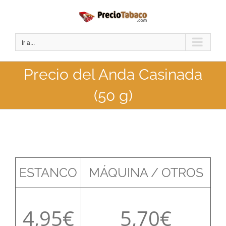
Saltar
al
contenido
Ir a...
Precio del Anda Casinada
(50 g)
ESTANCO
MÁQUINA / OTROS
4,95
5,70