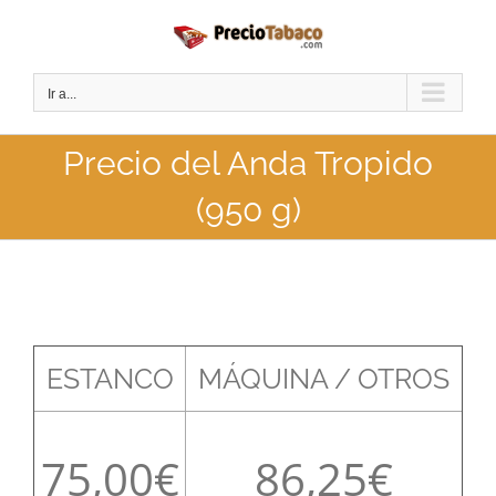
Saltar
al
contenido
Ir a...
Precio del Anda Tropido
(950 g)
ESTANCO
MÁQUINA / OTROS
75,00
86,25