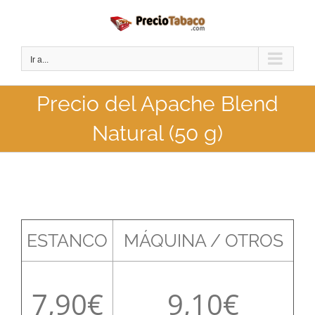
Saltar
al
contenido
Ir a...
Precio del Apache Blend
Natural (50 g)
ESTANCO
MÁQUINA / OTROS
7,90
9,10