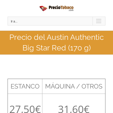
Saltar
al
contenido
Ir a...
Precio del Austin Authentic
Big Star Red (170 g)
ESTANCO
MÁQUINA / OTROS
27,50
31,60