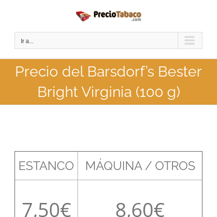
Saltar
al
contenido
Ir a...
Precio del Barsdorf’s Bester
Bright Virginia (100 g)
ESTANCO
MÁQUINA / OTROS
7,50
8,60