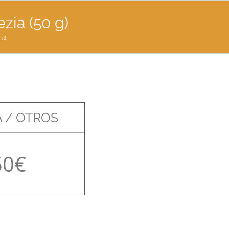
ezia (50 g)
 g)
 / OTROS
50