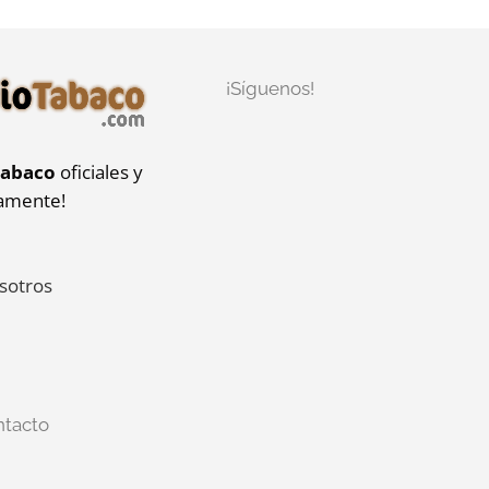
¡Síguenos!
tabaco
oficiales y
iamente!
sotros
ntacto