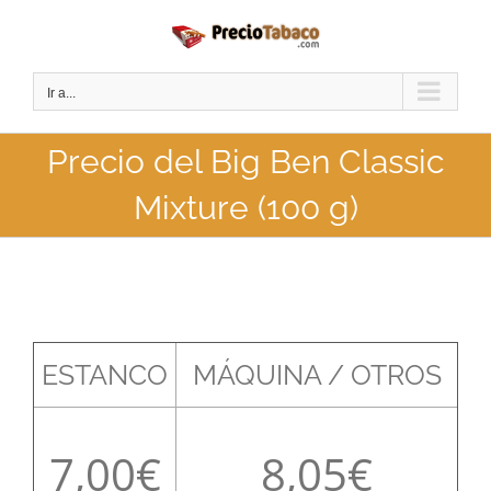
Saltar
al
contenido
Ir a...
Precio del Big Ben Classic
Mixture (100 g)
ESTANCO
MÁQUINA / OTROS
7,00
8,05