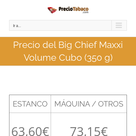
Saltar
al
contenido
Ir a...
Precio del Big Chief Maxxi
Volume Cubo (350 g)
ESTANCO
MÁQUINA / OTROS
63,60
73,15