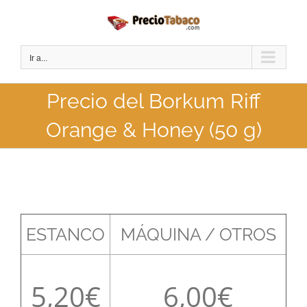
Saltar
al
contenido
Ir a...
Precio del Borkum Riff
Orange & Honey (50 g)
ESTANCO
MÁQUINA / OTROS
5,20
6,00