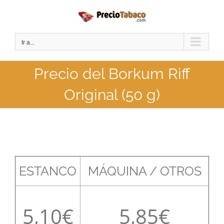
Saltar
al
contenido
Ir a...
Precio del Borkum Riff
Original (50 g)
ESTANCO
MÁQUINA / OTROS
5,10
5,85