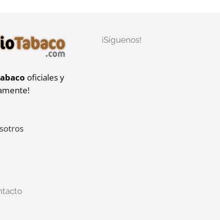
¡Síguenos!
tabaco
oficiales y
iamente!
sotros
ntacto