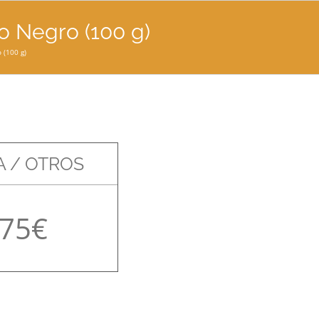
o Negro (100 g)
 (100 g)
 / OTROS
,75