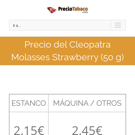
Saltar
al
contenido
Ir a...
Precio del Cleopatra
Molasses Strawberry (50 g)
ESTANCO
MÁQUINA / OTROS
2,15
2,45