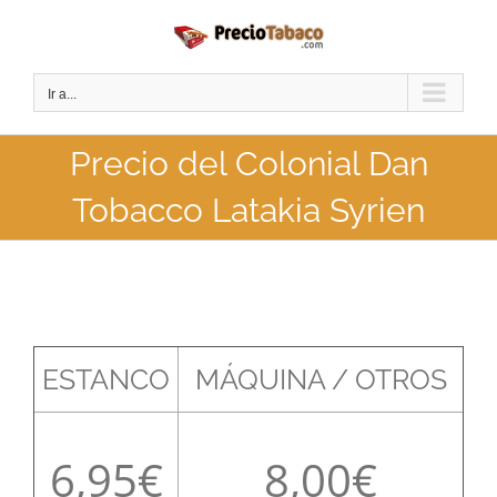
Saltar
al
contenido
Ir a...
Precio del Colonial Dan
Tobacco Latakia Syrien
ESTANCO
MÁQUINA / OTROS
6,95
8,00