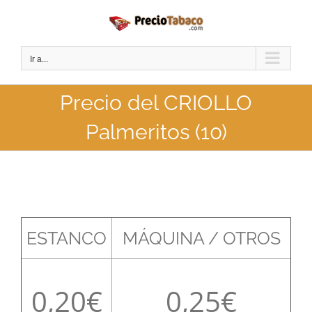
Saltar
al
contenido
Ir a...
Precio del CRIOLLO
Palmeritos (10)
ESTANCO
MÁQUINA / OTROS
0,20
0,25