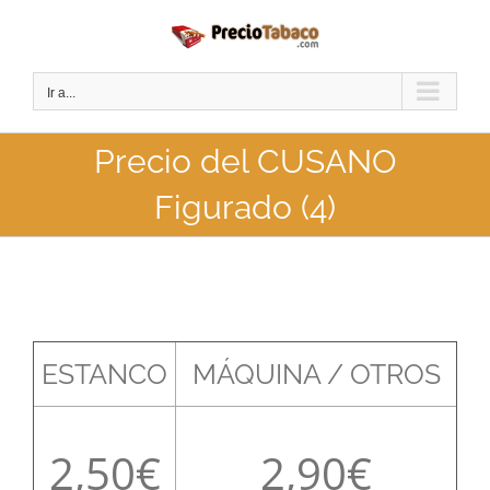
Saltar
al
contenido
Ir a...
Precio del CUSANO
Figurado (4)
ESTANCO
MÁQUINA / OTROS
2,50
2,90