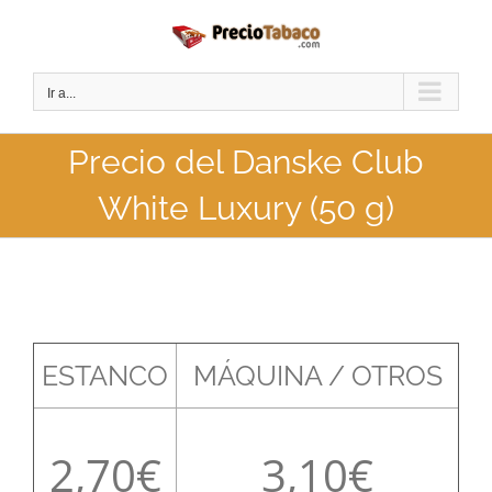
Saltar
al
contenido
Ir a...
Precio del Danske Club
White Luxury (50 g)
ESTANCO
MÁQUINA / OTROS
2,70
3,10