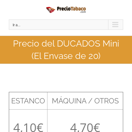
Saltar
al
contenido
Ir a...
Precio del DUCADOS Mini
(El Envase de 20)
ESTANCO
MÁQUINA / OTROS
4,10
4,70