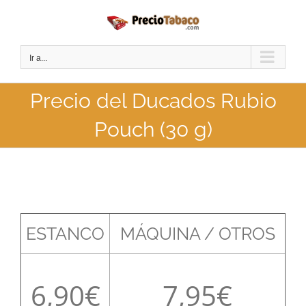
Saltar
al
contenido
Ir a...
Precio del Ducados Rubio
Pouch (30 g)
ESTANCO
MÁQUINA / OTROS
6,90
7,95