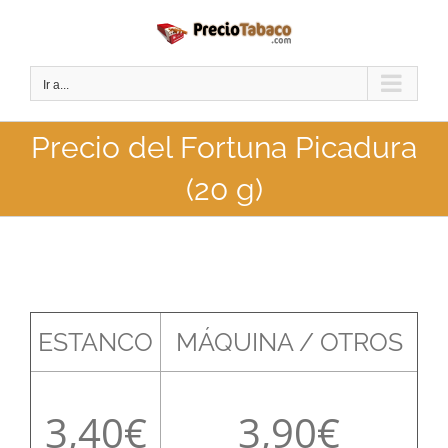
Saltar
al
contenido
Ir a...
Precio del Fortuna Picadura
(20 g)
ESTANCO
MÁQUINA / OTROS
3,40
3,90