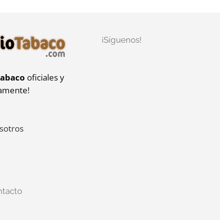
¡Síguenos!
tabaco
oficiales y
iamente!
sotros
ntacto