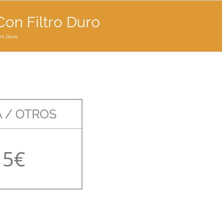
Con Filtro Duro
tro Duro
 / OTROS
15