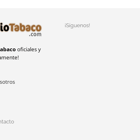
¡Síguenos!
tabaco
oficiales y
iamente!
sotros
ntacto