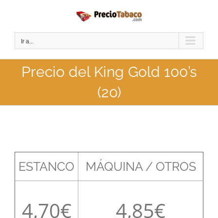
Saltar
al
contenido
Ir a...
Precio del King Gold 100’s
(20)
ESTANCO
MÁQUINA / OTROS
4,70
4,85