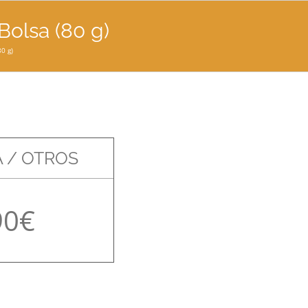
Bolsa (80 g)
0 g)
 / OTROS
90