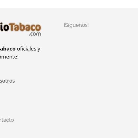
¡Síguenos!
tabaco
oficiales y
iamente!
sotros
ntacto