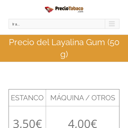
Saltar
al
contenido
Ir a...
Precio del Layalina Gum (50
g)
ESTANCO
MÁQUINA / OTROS
3,50
4,00