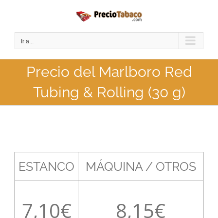
Saltar
al
contenido
Ir a...
Precio del Marlboro Red
Tubing & Rolling (30 g)
ESTANCO
MÁQUINA / OTROS
7,10
8,15