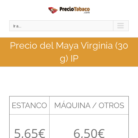
Saltar
al
contenido
Ir a...
Precio del Maya Virginia (30
g) IP
ESTANCO
MÁQUINA / OTROS
5,65
6,50