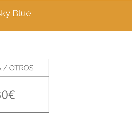
Sky Blue
e
 / OTROS
30