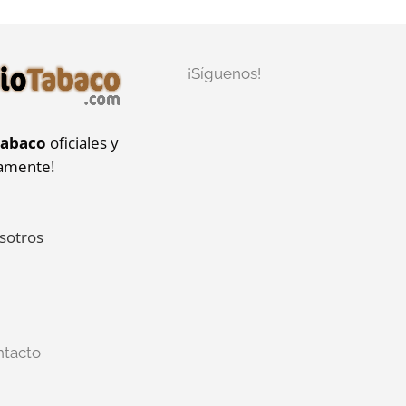
¡Síguenos!
tabaco
oficiales y
iamente!
sotros
ntacto