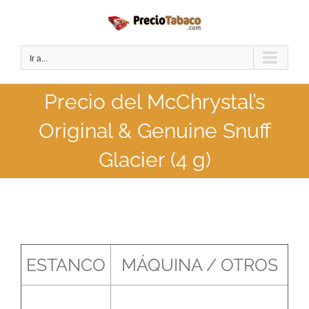
Saltar
al
contenido
Ir a...
Precio del McChrystal’s
Original & Genuine Snuff
Glacier (4 g)
ESTANCO
MÁQUINA / OTROS