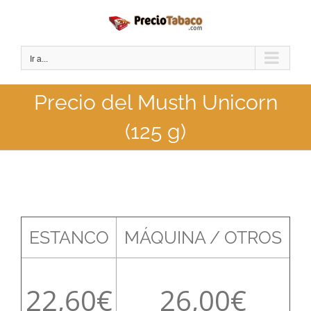
Saltar
al
contenido
Ir a...
Precio del Musth Unicorn
(125 g)
ESTANCO
MÁQUINA / OTROS
22,60
26,00