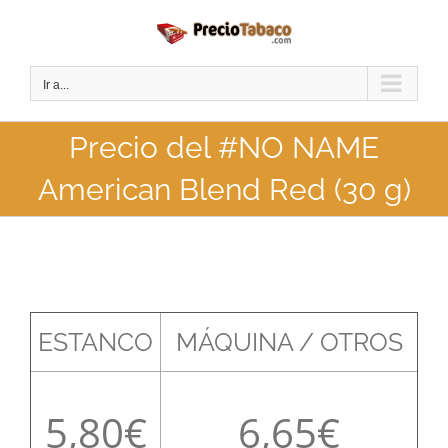
Saltar
al
contenido
Ir a...
Precio del #NO NAME
American Blend Red (30 g)
ESTANCO
MÁQUINA / OTROS
5,80
6,65