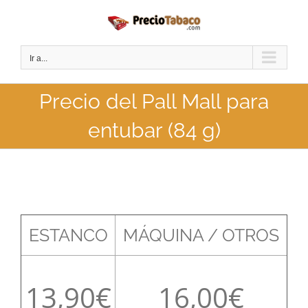
Saltar
al
contenido
Ir a...
Precio del Pall Mall para
entubar (84 g)
ESTANCO
MÁQUINA / OTROS
13,90
16,00