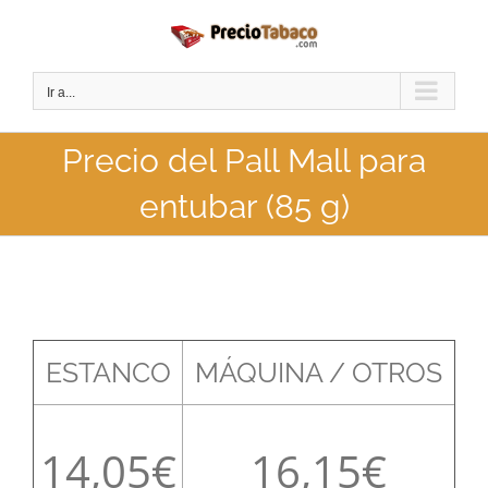
Saltar
al
contenido
Ir a...
Precio del Pall Mall para
entubar (85 g)
ESTANCO
MÁQUINA / OTROS
14,05
16,15