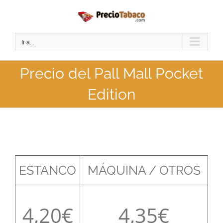
Saltar
al
contenido
Ir a...
Precio del Pall Mall Pocket
Edition
ESTANCO
MÁQUINA / OTROS
4,20
4,35