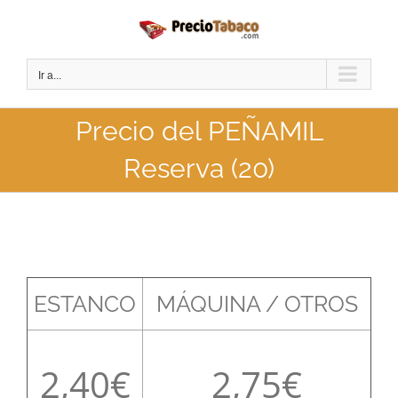
Saltar
al
contenido
Ir a...
Precio del PEÑAMIL
Reserva (20)
ESTANCO
MÁQUINA / OTROS
2,40
2,75