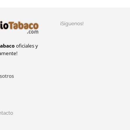
¡Síguenos!
tabaco
oficiales y
iamente!
sotros
ntacto