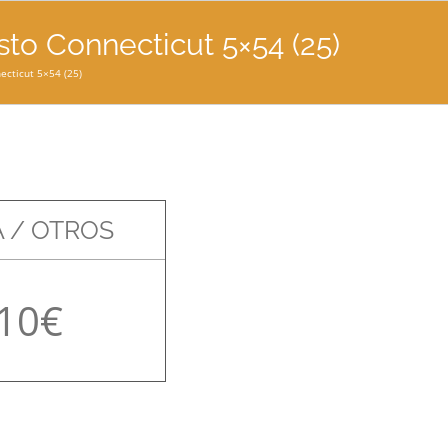
o Connecticut 5×54 (25)
cticut 5×54 (25)
 / OTROS
10