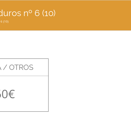
ros nº 6 (10)
6 (10)
 / OTROS
60