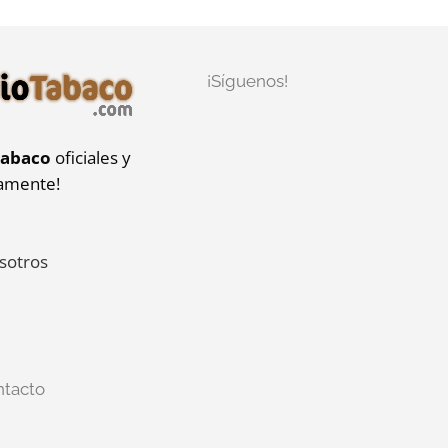
¡Síguenos!
tabaco
oficiales y
iamente!
sotros
ntacto