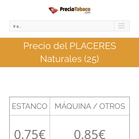
Saltar
al
contenido
Ir a...
Precio del PLACERES
Naturales (25)
ESTANCO
MÁQUINA / OTROS
0,75
0,85