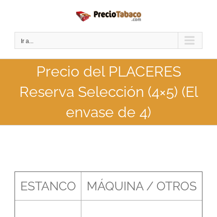
Saltar
al
contenido
Ir a...
Precio del PLACERES
Reserva Selección (4×5) (El
envase de 4)
ESTANCO
MÁQUINA / OTROS