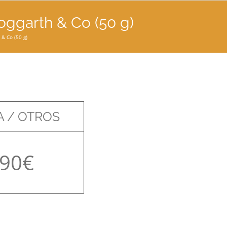
oggarth & Co (50 g)
& Co (50 g)
 / OTROS
,90