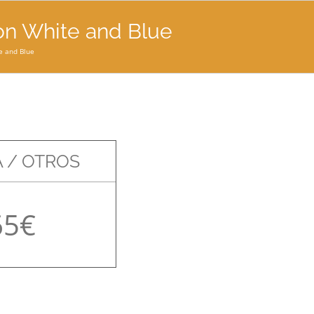
on White and Blue
e and Blue
 / OTROS
65