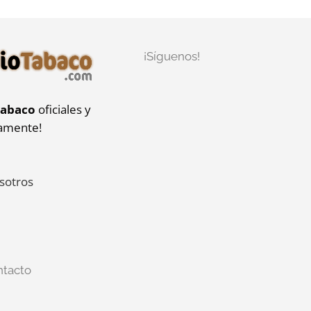
¡Síguenos!
tabaco
oficiales y
iamente!
sotros
ntacto