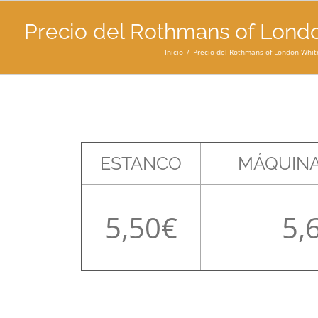
Precio del Rothmans of Lond
Inicio
Precio del Rothmans of London Whit
ESTANCO
MÁQUINA
5,50
5,