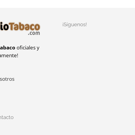
¡Síguenos!
tabaco
oficiales y
iamente!
sotros
ntacto