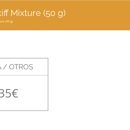
ff Mixture (50 g)
ure (50 g)
 / OTROS
35