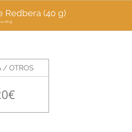
e Redbera (40 g)
ra (40 g)
 / OTROS
20