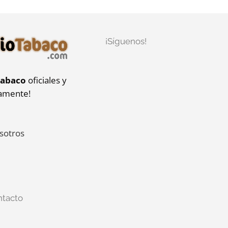
¡Síguenos!
tabaco
oficiales y
iamente!
sotros
ntacto