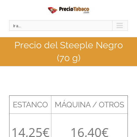
Saltar
al
contenido
Ir a...
Precio del Steeple Negro
(70 g)
ESTANCO
MÁQUINA / OTROS
14,25
16,40