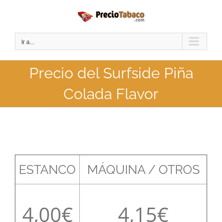
Saltar
al
contenido
Ir a...
Precio del Surfside Piña
Colada Flavor
ESTANCO
MÁQUINA / OTROS
4,00
4,15