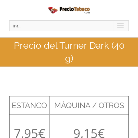
Saltar
al
contenido
Ir a...
Precio del Turner Dark (40
g)
ESTANCO
MÁQUINA / OTROS
7,95
9,15