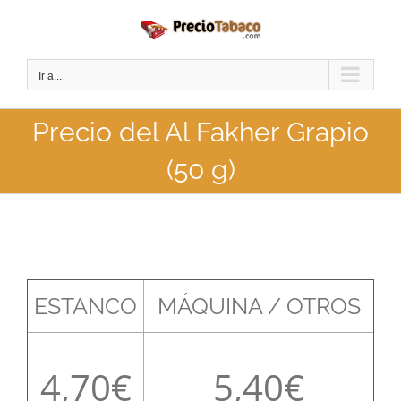
Saltar
al
contenido
Ir a...
Precio del Al Fakher Grapio
(50 g)
ESTANCO
MÁQUINA / OTROS
4,70
5,40