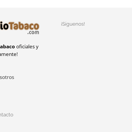
¡Síguenos!
tabaco
oficiales y
iamente!
sotros
ntacto