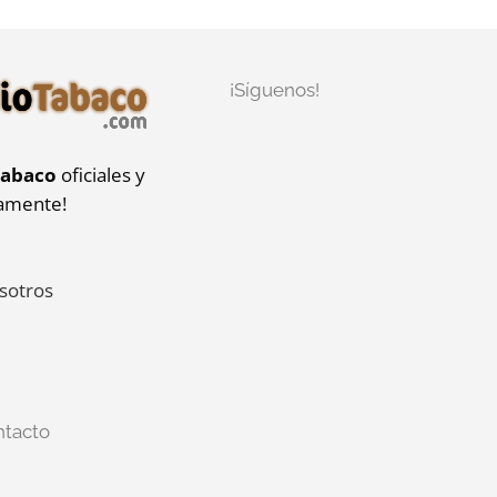
¡Síguenos!
tabaco
oficiales y
iamente!
sotros
ntacto