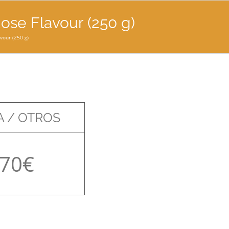
ose Flavour (250 g)
vour (250 g)
 / OTROS
,70