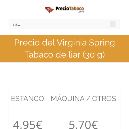
Saltar
al
contenido
Ir a...
Precio del Virginia Spring
Tabaco de liar (30 g)
ESTANCO
MÁQUINA / OTROS
4,95
5,70